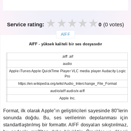
Service rating:
0
(0 votes)
AIFF
закрыть
AIFF - yüksek kaliteli bir ses dosyasıdır
.aiff .aif
audio
Apple iTunes Apple QuickTime Player VLC media player Audacity Logic
Pro
https://en.wikipedia.org/wiki/Audio_Interchange_File_Format
audio/aiff audio/x-aiff
Apple Inc.
Format, ilk olarak Apple"ın geliştiricileri sayesinde 80"lerin
sonunda doğdu. Bu, ses verilerinin depolanması için
standartlaştırılmış bir formattır. AIFF dosyaları sıkıştırılmaz,