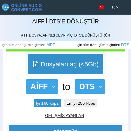
ONLINE-AUDIO-
Türk
CONVERT.COM
AIFF'I DTS'E DÖNÜŞTÜR
İPTAL ETMEK
AIFF DOSYALARINIZI ÇEVRIMIÇI DTS'E DÖNÜŞTÜRÜN
AIFF
DTS
İçin tüm dönüşüm biçimleri
İçin tüm dönüşüm biçimleri
Dosyaları aç (<5Gb)
to
AIFF
DTS
İyi 160 kbps
En iyi 256 kbps
GELIŞMIŞ AYARLAR