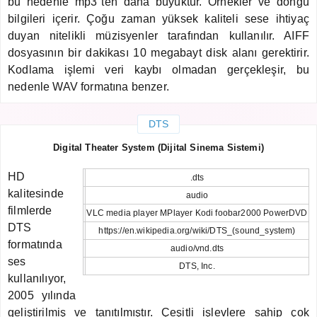
bu nedenle mp3"ten daha büyüktür. Örnekler ve döngü
bilgileri içerir. Çoğu zaman yüksek kaliteli sese ihtiyaç
duyan nitelikli müzisyenler tarafından kullanılır. AIFF
dosyasının bir dakikası 10 megabayt disk alanı gerektirir.
Kodlama işlemi veri kaybı olmadan gerçekleşir, bu
nedenle WAV formatına benzer.
DTS
Digital Theater System (Dijital Sinema Sistemi)
HD
.dts
kalitesinde
audio
filmlerde
VLC media player MPlayer Kodi foobar2000 PowerDVD
DTS
https://en.wikipedia.org/wiki/DTS_(sound_system)
formatında
audio/vnd.dts
ses
DTS, Inc.
kullanılıyor,
2005 yılında
geliştirilmiş ve tanıtılmıştır. Çeşitli işlevlere sahip çok