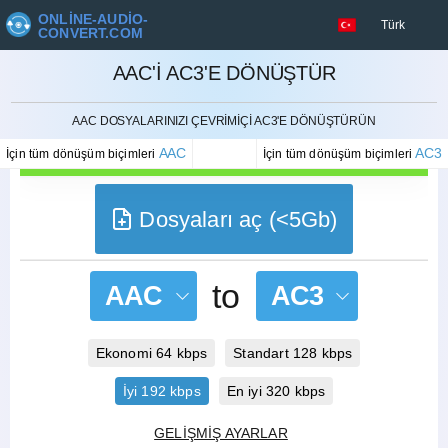
ONLINE-AUDIO-
Türk
CONVERT.COM
AAC'I AC3'E DÖNÜŞTÜR
İPTAL ETMEK
AAC DOSYALARINIZI ÇEVRIMIÇI AC3'E DÖNÜŞTÜRÜN
AAC
AC3
İçin tüm dönüşüm biçimleri
İçin tüm dönüşüm biçimleri
Dosyaları aç (<5Gb)
to
AAC
AC3
Ekonomi 64 kbps
Standart 128 kbps
İyi 192 kbps
En iyi 320 kbps
GELIŞMIŞ AYARLAR