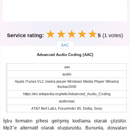
Service rating:
5
(1 votes)
AAC
закрыть
Advanced Audio Coding (AAC)
.aac
audio
Apple iTunes VLC media player Windows Media Player Winamp
foobar2000
https://en.wikipedia.org/wiki/Advanced_Audio_Coding
audio/aac
AT&T Bell Labs, Fraunhofer IIS, Dolby, Sony
İşbu formatın şifresi gelişmiş kodlama olarak çözülür.
Mp3"e alternatif olarak oluşturuldu. Bununla, dosyaları