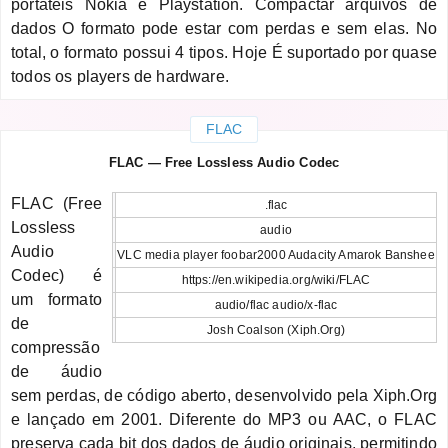
portáteis Nokia e Playstation. Compactar arquivos de
dados O formato pode estar com perdas e sem elas. No
total, o formato possui 4 tipos. Hoje É suportado por quase
todos os players de hardware.
FLAC
FLAC — Free Lossless Audio Codec
FLAC (Free
.flac
Lossless
audio
Audio
VLC media player foobar2000 Audacity Amarok Banshee
Codec) é
https://en.wikipedia.org/wiki/FLAC
um formato
audio/flac audio/x-flac
de
Josh Coalson (Xiph.Org)
compressão
de áudio
sem perdas, de código aberto, desenvolvido pela Xiph.Org
e lançado em 2001. Diferente do MP3 ou AAC, o FLAC
preserva cada bit dos dados de áudio originais, permitindo