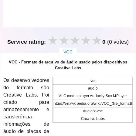
Service rating:
0
(0 votes)
VOC
закрыть
VOC - Formato de arquivo de áudio usado pelos dispositivos
Creative Labs
Os desenvolvedores
.voc
do formato são
audio
Creative Labs. Foi
VLC media player Audacity Sox MPlayer
criado para
https://en.wikipedia.org/wiki/VOC_(file_format)
armazenamento e
audio/x-voc
transferência
Creative Labs
informações de
áudio de placas de