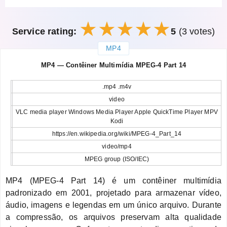
Service rating:
5
(3 votes)
MP4
закрыть
MP4 — Contêiner Multimídia MPEG-4 Part 14
.mp4 .m4v
video
VLC media player Windows Media Player Apple QuickTime Player MPV
Kodi
https://en.wikipedia.org/wiki/MPEG-4_Part_14
video/mp4
MPEG group (ISO/IEC)
MP4 (MPEG-4 Part 14) é um contêiner multimídia
padronizado em 2001, projetado para armazenar vídeo,
áudio, imagens e legendas em um único arquivo. Durante
a compressão, os arquivos preservam alta qualidade