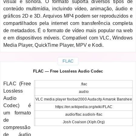
visual e sonora. O formato suporta diversos tipos de
conteúdo multimídia, incluindo vídeo, animação, áudio e
gráficos 2D e 3D. Arquivos MP4 podem ser reproduzidos e
compartilhados pela internet com transferência completa
de metadados. É o formato de vídeo mais popular na web
e em dispositivos móveis. Compatível com VLC, Windows
Media Player, QuickTime Player, MPV e Kodi.
FLAC
FLAC — Free Lossless Audio Codec
FLAC (Free
.flac
Lossless
audio
Audio
VLC media player foobar2000 Audacity Amarok Banshee
Codec) é
https://en.wikipedia.org/wiki/FLAC
um formato
audio/flac audio/x-flac
de
Josh Coalson (Xiph.Org)
compressão
de áudio