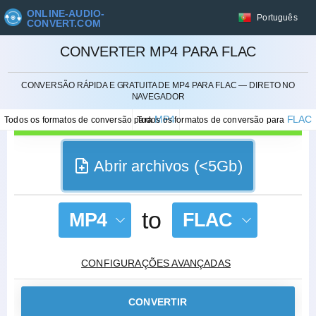
ONLINE-AUDIO-
Português
CONVERT.COM
CONVERTER MP4 PARA FLAC
CANCELAR
CONVERSÃO RÁPIDA E GRATUITA DE MP4 PARA FLAC — DIRETO NO
NAVEGADOR
MP4
FLAC
Todos os formatos de conversão para
Todos os formatos de conversão para
Abrir archivos (<5Gb)
to
MP4
FLAC
CONFIGURAÇÕES AVANÇADAS
CONVERTIR