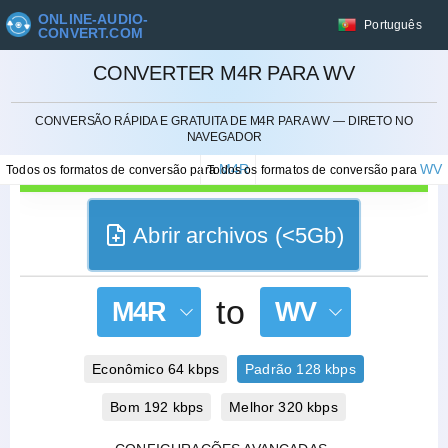
ONLINE-AUDIO-
Português
CONVERT.COM
CONVERTER M4R PARA WV
CANCELAR
CONVERSÃO RÁPIDA E GRATUITA DE M4R PARA WV — DIRETO NO
NAVEGADOR
M4R
WV
Todos os formatos de conversão para
Todos os formatos de conversão para
Abrir archivos (<5Gb)
to
M4R
WV
Econômico 64 kbps
Padrão 128 kbps
Bom 192 kbps
Melhor 320 kbps