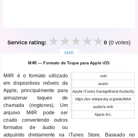
Service rating:
0
(0 votes)
M4R
закрыть
M4R — Formato de Toque para Apple iOS
M4R é o formato utilizado
.m4r
em dispositivos móveis da
audio
Apple, principalmente para
Apple iTunes GarageBand Audacity
armazenar toques de
https://en.wikipedia.org/wiki/M4A
chamada (ringtones). Um
audio/x-m4r
arquivo M4R pode ser
Apple Inc.
criado convertendo outros
formatos de áudio ou
adquirido diretamente na iTunes Store. Baseado no