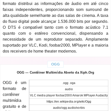
formato distribui as informações de áudio em até cinco
faixas independentes, proporcionando som surround de
alta qualidade semelhante ao das salas de cinema. A taxa
do fluxo digital pode alcançar 1.536.000 bits por segundo.
O DTS é compatível tanto com o formato acústico 7.1
quanto com o estéreo convencional, dispensando a
necessidade de um reprodutor separado. Amplamente
suportado por VLC, Kodi, foobar2000, MPlayer e a maioria
dos receivers de home theater modernos.
OGG
OGG — Contêiner Multimídia Aberto da Xiph.Org
OGG é um
.ogg .oga
formato de
audio
contêiner
VLC media player foobar2000 Amarok MPlayer Audacity
multimídia
https://en.wikipedia.org/wiki/Ogg
gratuito e de
audio/ogg audio/vorbis