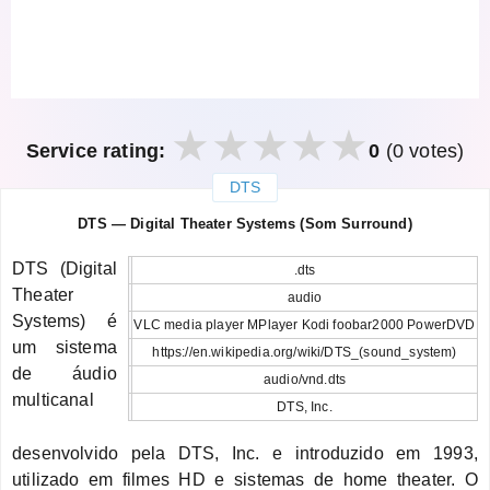
Service rating:
0
(0 votes)
DTS
закрыть
DTS — Digital Theater Systems (Som Surround)
DTS (Digital
.dts
Theater
audio
Systems) é
VLC media player MPlayer Kodi foobar2000 PowerDVD
um sistema
https://en.wikipedia.org/wiki/DTS_(sound_system)
de áudio
audio/vnd.dts
multicanal
DTS, Inc.
desenvolvido pela DTS, Inc. e introduzido em 1993,
utilizado em filmes HD e sistemas de home theater. O