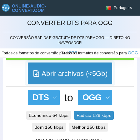
ONLINE-AUDIO-
Português
CONVERT.COM
CONVERTER DTS PARA OGG
CANCELAR
CONVERSÃO RÁPIDA E GRATUITA DE DTS PARA OGG — DIRETO NO
NAVEGADOR
DTS
OGG
Todos os formatos de conversão para
Todos os formatos de conversão para
Abrir archivos (<5Gb)
to
DTS
OGG
Econômico 64 kbps
Padrão 128 kbps
Bom 160 kbps
Melhor 256 kbps