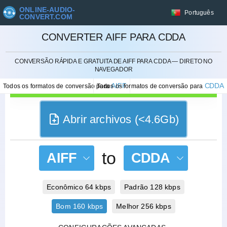
ONLINE-AUDIO-
Português
CONVERT.COM
CONVERTER AIFF PARA CDDA
CANCELAR
CONVERSÃO RÁPIDA E GRATUITA DE AIFF PARA CDDA — DIRETO NO
NAVEGADOR
AIFF
CDDA
Todos os formatos de conversão para
Todos os formatos de conversão para
Abrir archivos (<4.6Gb)
to
AIFF
CDDA
Econômico 64 kbps
Padrão 128 kbps
Bom 160 kbps
Melhor 256 kbps