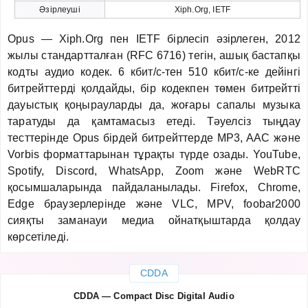
Әзірлеуші
Xiph.Org, IETF
Opus — Xiph.Org пен IETF бірлесіп әзірлеген, 2012
жылы стандартталған (RFC 6716) тегін, ашық бастапқы
кодты аудио кодек. 6 кбит/с-тен 510 кбит/с-ке дейінгі
битрейттерді қолдайды, бір кодекпен төмен битрейтті
дауыстық қоңырауларды да, жоғары сапалы музыка
таратуды да қамтамасыз етеді. Тәуелсіз тыңдау
тесттерінде Opus бірдей битрейттерде MP3, AAC және
Vorbis форматтарынан тұрақты түрде озады. YouTube,
Spotify, Discord, WhatsApp, Zoom және WebRTC
қосымшаларында пайдаланылады. Firefox, Chrome,
Edge браузерлерінде және VLC, MPV, foobar2000
сияқты заманауи медиа ойнатқыштарда қолдау
көрсетіледі.
CDDA
CDDA — Compact Disc Digital Audio