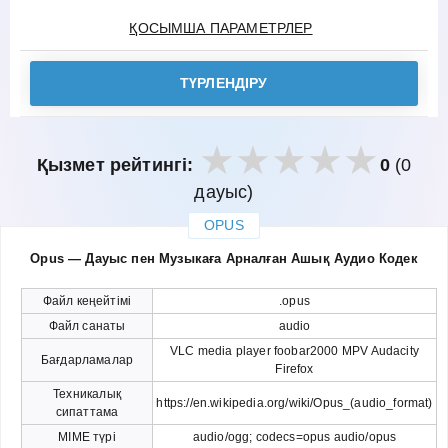
ҚОСЫМША ПАРАМЕТРЛЕР
ТҮРЛЕНДІРУ
Қызмет рейтингі:
0
(0
дауыс)
OPUS
закрыть
Opus — Дауыс пен Музыкаға Арналған Ашық Аудио Кодек
Файл кеңейтімі
.opus
Файл санаты
audio
VLC media player foobar2000 MPV Audacity
Бағдарламалар
Firefox
Техникалық
https://en.wikipedia.org/wiki/Opus_(audio_format)
сипаттама
MIME түрі
audio/ogg; codecs=opus audio/opus