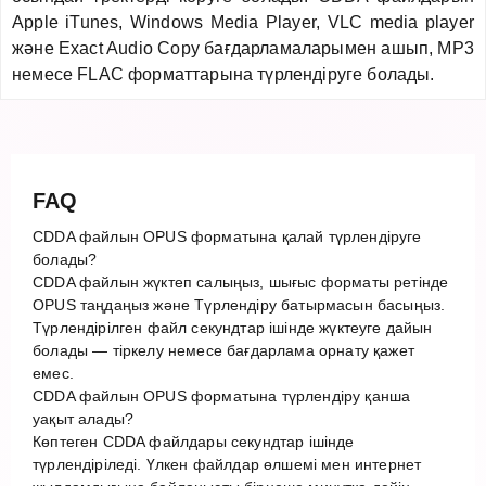
Apple iTunes, Windows Media Player, VLC media player
және Exact Audio Copy бағдарламаларымен ашып, MP3
немесе FLAC форматтарына түрлендіруге болады.
FAQ
CDDA файлын OPUS форматына қалай түрлендіруге
болады?
CDDA файлын жүктеп салыңыз, шығыс форматы ретінде
OPUS таңдаңыз және Түрлендіру батырмасын басыңыз.
Түрлендірілген файл секундтар ішінде жүктеуге дайын
болады — тіркелу немесе бағдарлама орнату қажет
емес.
CDDA файлын OPUS форматына түрлендіру қанша
уақыт алады?
Көптеген CDDA файлдары секундтар ішінде
түрлендіріледі. Үлкен файлдар өлшемі мен интернет