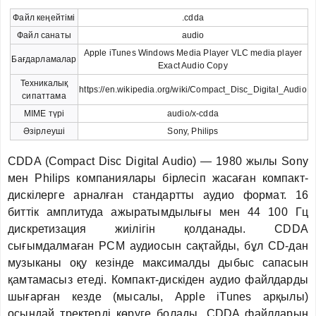
Файл кеңейтімі
.cdda
Файл санаты
audio
Apple iTunes Windows Media Player VLC media player
Бағдарламалар
Exact Audio Copy
Техникалық
https://en.wikipedia.org/wiki/Compact_Disc_Digital_Audio
сипаттама
MIME түрі
audio/x-cdda
Әзірлеуші
Sony, Philips
CDDA (Compact Disc Digital Audio) — 1980 жылы Sony
мен Philips компаниялары бірлесіп жасаған компакт-
дискілерге арналған стандартты аудио формат. 16
биттік амплитуда ажыратымдылығы мен 44 100 Гц
дискретизация жиілігін қолданады. CDDA
сығымдалмаған PCM аудиосын сақтайды, бұл CD-дан
музыканы оқу кезінде максималды дыбыс сапасын
қамтамасыз етеді. Компакт-дискіден аудио файлдарды
шығарған кезде (мысалы, Apple iTunes арқылы)
осындай тректерді көруге болады. CDDA файлдарын