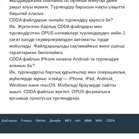
жылдамдығына байланысты бірнеше минутқа дейін
уақыт алуы мүмкін. Түрлендіру барысын нақты уақытта
бақылай аласыз.
CDDA файлдарын онлайн түрлендіру қауіпсіз бе?
Иә. Жүктелген барлық CDDA файлдары мен
түрлендірілген OPUS нәтижелері түрлендіруден кейін 1
сағат ішінде серверлерімізден автоматты түрде
жойылады. Файлдарыңызды сақтамаймыз және үшінші
тараптармен бөліспейміз.
CDDA файлын iPhone немесе Android-та түрлендіре
аламын ба?
Иә, түрлендіргіш барлық құрылғылар мен операциялық
жүйелерде жұмыс істейді — iPhone, iPad, Android,
Windows және macOS. Мобильді браузерде сайтты
ашып, CDDA файлын жүктеп, OPUS форматына
қосымша орнатусыз түрлендіріңіз.
Байланыс
Privacy
GitHub
Дизайн
MP3
m4r
WMA
WAV
CDDA