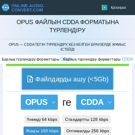
ONLINE-AUDIO-
Қазақша
CONVERT.COM
OPUS ФАЙЛЫН CDDA ФОРМАТЫНА
ТҮРЛЕНДІРУ
БОЛДЫРМАУ
OPUS — CDDA ТЕГІН ТҮРЛЕНДІРУ, КЕЗ КЕЛГЕН БРАУЗЕРДЕ ЖҰМЫС
ІСТЕЙДІ
OPUS
CDDA
Барлық түрлендіру форматтары
Барлық түрлендіру форматтары
Файлдарды ашу (<5Gb)
ге
OPUS
CDDA
Үнемді 64 kbps
Стандартты 128 kbps
Жақсы 160 kbps
Оптималды 256 kbps