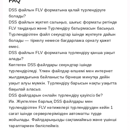
FAQ
DSS файлын FLV форматына қалай түрлендіруге
болады?
DSS файлын жүктеп салыңыз, шығыс форматы ретінде
FLV таңдаңыз және Түрлендіру батырмасын басыңыз.
Түрлендірілген файл секундтар ішінде жүктеуге дайын
болады — тіркелу немесе бағдарлама орнату қажет
емес.
DSS файлын FLV форматына түрлендіру қанша уақыт
алады?
Көптеген DSS файлдары секундтар ішінде
түрлендіріледі. Үлкен файлдар өлшемі мен интернет
жылдамдығына байланысты бірнеше минутқа дейін
уақыт алуы мүмкін. Түрлендіру барысын нақты уақытта
бақылай аласыз.
DSS файлдарын онлайн түрлендіру қауіпсіз бе?
Иә. Жүктелген барлық DSS файлдары мен
түрлендірілген FLV нәтижелері түрлендіруден кейін 1
сағат ішінде серверлерімізден автоматты түрде
жойылады. Файлдарыңызды сақтамаймыз және үшінші
тараптармен бөліспейміз.