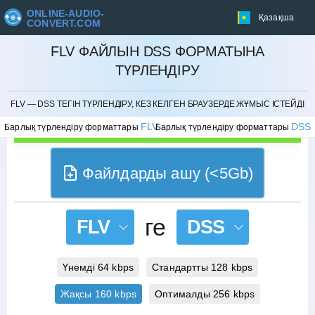
ONLINE-AUDIO-
Қазақша
CONVERT.COM
FLV ФАЙЛЫН DSS ФОРМАТЫНА
ТҮРЛЕНДІРУ
БОЛДЫРМАУ
FLV — DSS ТЕГІН ТҮРЛЕНДІРУ, КЕЗ КЕЛГЕН БРАУЗЕРДЕ ЖҰМЫС ІСТЕЙДІ
FLV
DSS
Барлық түрлендіру форматтары
Барлық түрлендіру форматтары
Файлдарды ашу (<5Gb)
ге
FLV
DSS
Үнемді 64 kbps
Стандартты 128 kbps
Жақсы 160 kbps
Оптималды 256 kbps