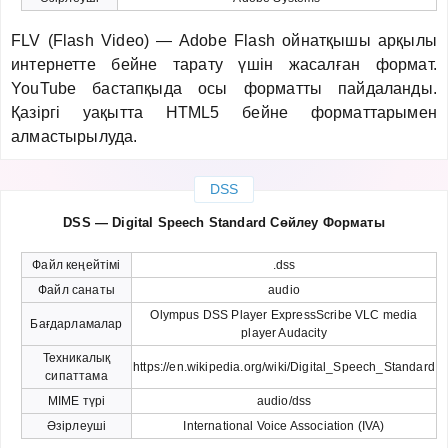
FLV (Flash Video) — Adobe Flash ойнатқышы арқылы
интернетте бейне тарату үшін жасалған формат.
YouTube бастапқыда осы форматты пайдаланды.
Қазіргі уақытта HTML5 бейне форматтарымен
алмастырылуда.
DSS
DSS — Digital Speech Standard Сөйлеу Форматы
Файл кеңейтімі
.dss
Файл санаты
audio
Olympus DSS Player ExpressScribe VLC media
Бағдарламалар
player Audacity
Техникалық
https://en.wikipedia.org/wiki/Digital_Speech_Standard
сипаттама
MIME түрі
audio/dss
Әзірлеуші
International Voice Association (IVA)