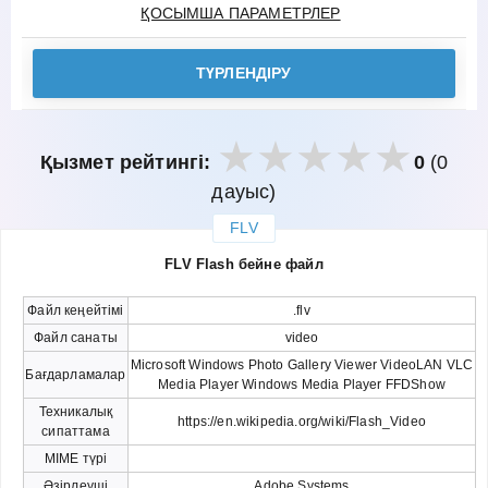
ҚОСЫМША ПАРАМЕТРЛЕР
ТҮРЛЕНДІРУ
Қызмет рейтингі:
0
(0
дауыс)
FLV
закрыть
FLV Flash бейне файл
Файл кеңейтімі
.flv
Файл санаты
video
Microsoft Windows Photo Gallery Viewer VideoLAN VLC
Бағдарламалар
Media Player Windows Media Player FFDShow
Техникалық
https://en.wikipedia.org/wiki/Flash_Video
сипаттама
MIME түрі
Әзірлеуші
Adobe Systems