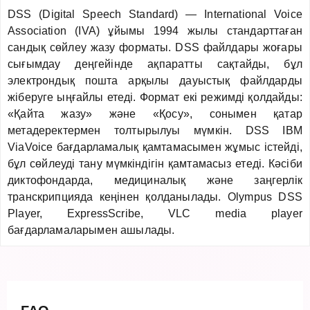
DSS (Digital Speech Standard) — International Voice
Association (IVA) ұйымы 1994 жылы стандарттаған
сандық сөйлеу жазу форматы. DSS файлдары жоғары
сығымдау деңгейінде ақпаратты сақтайды, бұл
электрондық пошта арқылы дауыстық файлдарды
жіберуге ыңғайлы етеді. Формат екі режимді қолдайды:
«Қайта жазу» және «Қосу», сонымен қатар
метадеректермен толтырылуы мүмкін. DSS IBM
ViaVoice бағдарламалық қамтамасымен жұмыс істейді,
бұл сөйлеуді тану мүмкіндігін қамтамасыз етеді. Кәсіби
диктофондарда, медициналық және заңгерлік
транскрипцияда кеңінен қолданылады. Olympus DSS
Player, ExpressScribe, VLC media player
бағдарламаларымен ашылады.