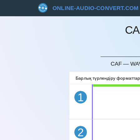
ONLINE-AUDIO-CONVERT.COM
CA
БОЛДЫ
CAF — WAV
Барлық түрлендіру форматта
1
2