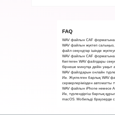
FAQ
WAV файлын CAF форматына қ
WAV файлын жүктеп салыңыз, 
файл секундтар ішінде жүктеу
WAV файлын CAF форматына т
Көптеген WAV файлдары секун
бірнеше минутқа дейін уақыт 
WAV файлдарын онлайн түрлен
Иә. Жүктелген барлық WAV фай
серверлерімізден автоматты 
WAV файлын iPhone немесе An
Иә, түрлендіргіш барлық құры
macOS. Мобильді браузерде с