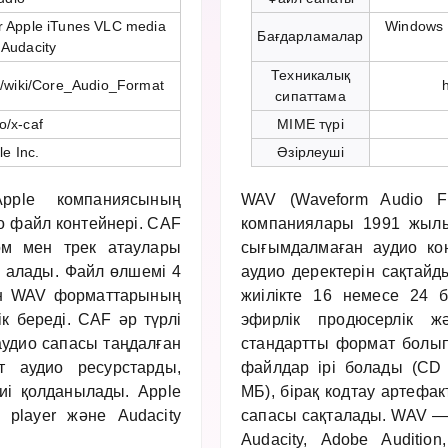
r Apple iTunes VLC media
Windows 
Бағдарламалар
 Audacity
Техникалық
rg/wiki/Core_Audio_Format
сипаттама
o/x-caf
MIME түрі
le Inc.
Әзірлеуші
ple компаниясының
WAV (Waveform Audio Fi
о файл контейнері. CAF
компаниялары 1991 жылы
ом мен трек атаулары
сығымдалмаған аудио к
й алады. Файл өлшемі 4
аудио деректерін сақтайд
пен WAV форматтарының
жиілікте 16 немесе 24 би
к береді. CAF әр түрлі
эфирлік продюсерлік 
аудио сапасы таңдалған
стандартты формат болы
т аудио ресурстарды,
файлдар ірі болады (CD
иі қолданылады. Apple
МБ), бірақ кодтау артефак
 player және Audacity
сапасы сақталады. WAV —
Audacity, Adobe Auditi