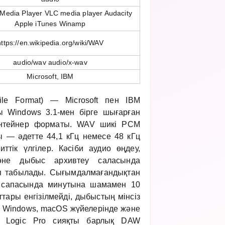
Media Player VLC media player Audacity
Apple iTunes Winamp
https://en.wikipedia.org/wiki/WAV
audio/wav audio/x-wav
Microsoft, IBM
le Format) — Microsoft пен IBM
 Windows 3.1-мен бірге шығарған
онтейнер форматы. WAV шикі PCM
ы — әдетте 44,1 кГц немесе 48 кГц
ттік үлгілер. Кәсіби аудио өңдеу,
және дыбыс архивтеу саласында
п табылады. Сығымдалмағандықтан
 сапасында минутына шамамен 10
ттары енгізілмейді, дыбыстың мінсіз
 Windows, macOS жүйелерінде және
on, Logic Pro сияқты барлық DAW