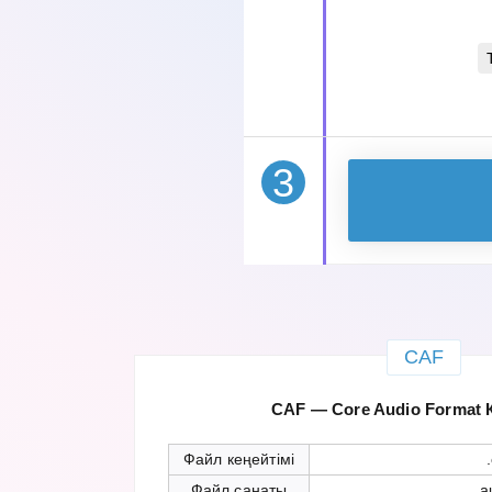
3
CAF
CAF — Core Audio Format 
Файл кеңейтімі
Файл санаты
a