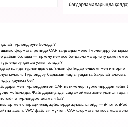
бағдарламаларында қолдау 
алай түрлендіруге болады?
шығыс форматы ретінде CAF таңдаңыз және Түрлендіру батырма
ге дайын болады — тіркелу немесе бағдарлама орнату қажет емес
үрлендіру қанша уақыт алады?
дтар ішінде түрлендіріледі. Үлкен файлдар өлшемі мен интерн
алуы мүмкін. Түрлендіру барысын нақты уақытта бақылай аласыз.
діру қауіпсіз бе?
лдары мен түрлендірілген CAF нәтижелері түрлендіруден кейін 1
түрде жойылады. Файлдарыңызды сақтамаймыз және үшінші тарап
droid-та түрлендіре аламын ба?
лғылар мен операциялық жүйелерде жұмыс істейді — iPhone, iPad,
айтты ашып, WAV файлын жүктеп, CAF форматына қосымша орнату