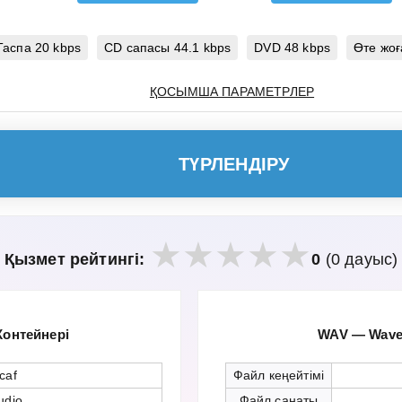
Таспа 20 kbps
CD сапасы 44.1 kbps
DVD 48 kbps
Өте жоғ
ҚОСЫМША ПАРАМЕТРЛЕР
ТҮРЛЕНДІРУ
Қызмет рейтингі:
0
(0 дауыс)
Контейнері
WAV — Wavef
.caf
Файл кеңейтімі
udio
Файл санаты