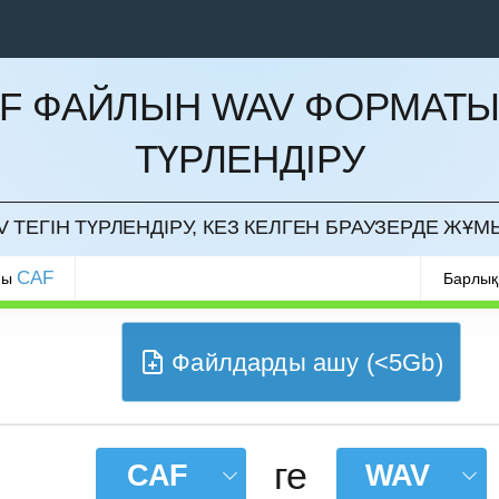
F ФАЙЛЫН WAV ФОРМАТ
ТҮРЛЕНДІРУ
РМАУ
 ТЕГІН ТҮРЛЕНДІРУ, КЕЗ КЕЛГЕН БРАУЗЕРДЕ ЖҰМ
CAF
ры
Барлық
Файлдарды ашу (<5Gb)
ге
CAF
WAV