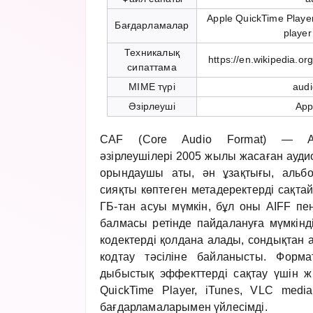
Apple QuickTime Playe
Бағдарламалар
player
Техникалық
https://en.wikipedia.o
сипаттама
MIME түрі
audi
Әзірлеуші
App
CAF (Core Audio Format) — Ap
әзірлеушілері 2005 жылы жасаған ауди
орындаушы аты, ән ұзақтығы, альб
сияқты көптеген метадеректерді сақта
ГБ-тан асуы мүмкін, бұл оны AIFF 
балмасы ретінде пайдалануға мүмкінді
кодектерді қолдана алады, сондықтан 
кодтау тәсіліне байланысты. Форма
дыбыстық эффекттерді сақтау үшін ж
QuickTime Player, iTunes, VLC media
бағдарламаларымен үйлесімді.