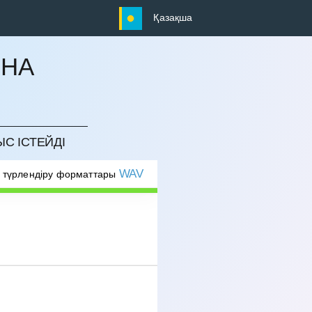
Қазақша
ЫНА
ЫС ІСТЕЙДІ
WAV
 түрлендіру форматтары