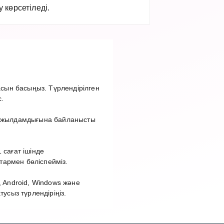
көрсетіледі.
сын басыңыз. Түрлендірілген
.
ет жылдамдығына байланысты
 сағат ішінде
тармен бөліспейміз.
 Android, Windows және
сыз түрлендіріңіз.