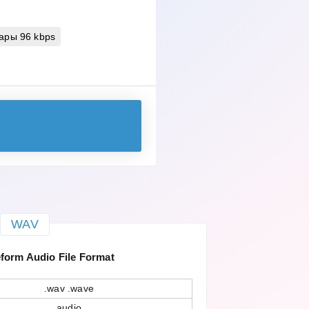
ары 96 kbps
WAV
orm Audio File Format
.wav .wave
audio