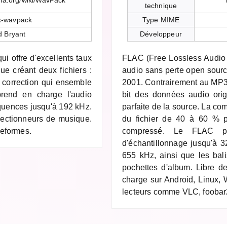
dia.org/wiki/WavPack
technique
x-wavpack
Type MIME
d Bryant
Développeur
i offre d'excellents taux
FLAC (Free Lossless Audio
e créant deux fichiers :
audio sans perte open sourc
de correction qui ensemble
2001. Contrairement au MP3
l prend en charge l'audio
bit des données audio orig
équences jusqu'à 192 kHz.
parfaite de la source. La com
llectionneurs de musique.
du fichier de 40 à 60 % 
teformes.
compressé. Le FLAC p
d'échantillonnage jusqu'à 3
655 kHz, ainsi que les bal
pochettes d'album. Libre de
charge sur Android, Linux,
lecteurs comme VLC, foobar2