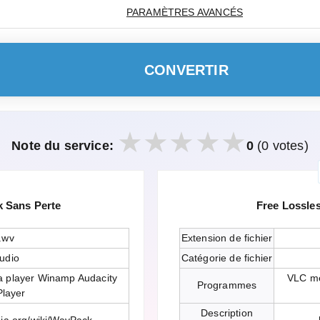
PARAMÈTRES AVANCÉS
CONVERTIR
Note du service:
0
(0 votes)
 Sans Perte
Free Lossle
.wv
Extension de fichier
udio
Catégorie de fichier
 player Winamp Audacity
VLC me
Programmes
layer
Description