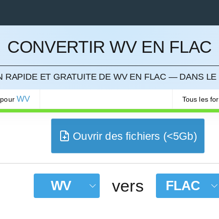
CONVERTIR WV EN FLAC
LER
 RAPIDE ET GRATUITE DE WV EN FLAC — DANS LE
WV
 pour
Tous les f
Ouvrir des fichiers (<5Gb)
vers
WV
FLAC