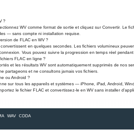
V ?
lectionnez WV comme format de sortie et cliquez sur Convertir. Le fich
es — sans compte ni installation requise.
version de FLAC en WV ?
e convertissent en quelques secondes. Les fichiers volumineux peuve
de connexion. Vous pouvez suivre la progression en temps réel pendant
 fichiers FLAC en ligne ?
ortés et les résultats WV sont automatiquement supprimés de nos ser
e partageons et ne consultons jamais vos fichiers.
one ou Android ?
onne sur tous les appareils et systèmes — iPhone, iPad, Android, Wi
portez le fichier FLAC et convertissez-le en WV sans installer d'appli
MA
WAV
CDDA