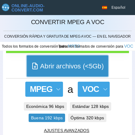
ONLINE-AUDIO-
Español
CONVERT.COM
CONVERTIR MPEG A VOC
CANCELAR
CONVERSIÓN RÁPIDA Y GRATUITA DE MPEG A VOC — EN EL NAVEGADOR
MPEG
VOC
Todos los formatos de conversión para
Todos los formatos de conversión para
Abrir archivos (<5Gb)
a
MPEG
VOC
Económica 96 kbps
Estándar 128 kbps
Buena 192 kbps
Óptima 320 kbps
AJUSTES AVANZADOS