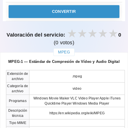
CONVERTIR
Valoración del servicio:
0
(0 votos)
MPEG
закрыть
MPEG-1 — Estándar de Compresión de Vídeo y Audio Digital
Extensión de
.mpeg
archivo
Categoría de
video
archivo
Windows Movie Maker VLC Video Player Apple iTunes
Programas
Quicktime Player Windows Media Player
Descripción
https://en.wikipedia.org/wiki/MPEG
técnica
Tipo MIME