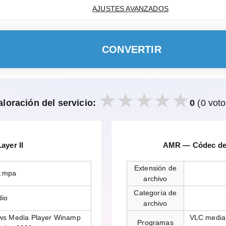
AJUSTES AVANZADOS
CONVERTIR
aloración del servicio:
0
(0 voto
yer II
AMR — Códec de 
Extensión de
 .mpa
archivo
Categoría de
dio
archivo
ws Media Player Winamp
VLC media 
Programas