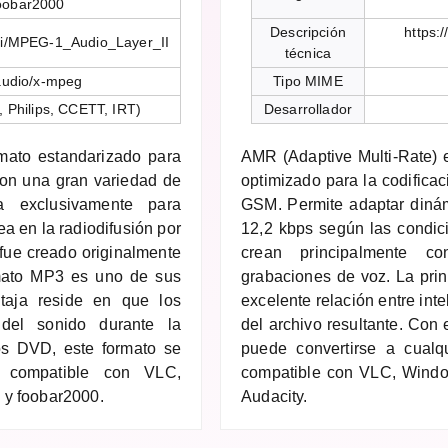
foobar2000
Descripción
https:
wiki/MPEG-1_Audio_Layer_II
técnica
audio/x-mpeg
Tipo MIME
 Philips, CCETT, IRT)
Desarrollador
mato estandarizado para
AMR (Adaptive Multi-Rate) 
 con una gran variedad de
optimizado para la codificac
za exclusivamente para
GSM. Permite adaptar dinám
a en la radiodifusión por
12,2 kbps según las condic
 fue creado originalmente
crean principalmente c
mato MP3 es uno de sus
grabaciones de voz. La prin
taja reside en que los
excelente relación entre int
 del sonido durante la
del archivo resultante. Con
os DVD, este formato se
puede convertirse a cualq
s compatible con VLC,
compatible con VLC, Windo
 y foobar2000.
Audacity.