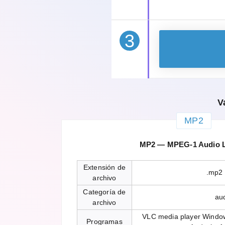
3
V
MP2
MP2 — MPEG-1 Audio La
Extensión de
.mp2
archivo
Categoría de
au
archivo
VLC media player Windo
Programas