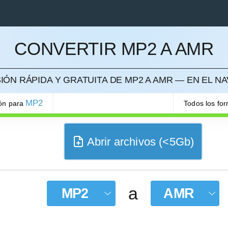
CONVERTIR MP2 A AMR
ELAR
ÓN RÁPIDA Y GRATUITA DE MP2 A AMR — EN EL 
MP2
ión para
Todos los fo
Abrir archivos (<5Gb)
a
MP2
AMR