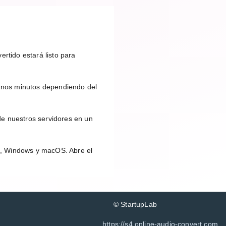
rtido estará listo para
unos minutos dependiendo del
de nuestros servidores en un
id, Windows y macOS. Abre el
© StartupLab
https://s4.online-audio-convert.com