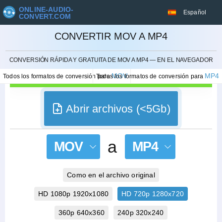
ONLINE-AUDIO-
Español
CONVERT.COM
CONVERTIR MOV A MP4
CANCELAR
CONVERSIÓN RÁPIDA Y GRATUITA DE MOV A MP4 — EN EL NAVEGADOR
MOV
MP4
Todos los formatos de conversión para
Todos los formatos de conversión para
Abrir archivos (<5Gb)
a
MOV
MP4
Como en el archivo original
HD 1080p 1920x1080
HD 720p 1280x720
360p 640x360
240p 320x240