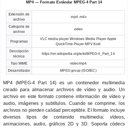
MP4 — Formato Estándar MPEG-4 Part 14
Extensión de
.mp4 .m4v
archivo
Categoría de
video
archivo
VLC media player Windows Media Player Apple
Programas
QuickTime Player MPV Kodi
Descripción
https://en.wikipedia.org/wiki/MPEG-4_Part_14
técnica
Tipo MIME
video/mp4
Desarrollador
MPEG group (ISO/IEC)
MP4 (MPEG-4 Part 14) es un contenedor multimedia
creado para almacenar archivos de vídeo y audio. Un
archivo en este formato contiene información de vídeo y
audio, imágenes y subtítulos. Cuando se comprime, los
archivos no pierden calidad perceptible. El formato incluye
diversos tipos de contenido multimedia: vídeos,
animaciones, audio, gráficos 2D y 3D. Soporta códecs