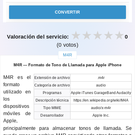
CONVERTIR
Valoración del servicio:
0
(0 votos)
M4R
закрыть
M4R — Formato de Tono de Llamada para Apple iPhone
M4R es el
Extensión de archivo
.m4r
formato
Categoría de archivo
audio
utilizado en
Programas
Apple iTunes GarageBand Audacity
los
Descripción técnica
https://en.wikipedia.org/wiki/M4A
dispositivos
Tipo MIME
audio/x-m4r
móviles de
Desarrollador
Apple Inc.
Apple,
principalmente para almacenar tonos de llamada. Se