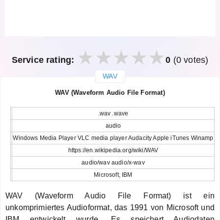
Service rating:
0
(0 votes)
WAV
закрыть
WAV (Waveform Audio File Format)
.wav .wave
audio
Windows Media Player VLC media player Audacity Apple iTunes Winamp
https://en.wikipedia.org/wiki/WAV
audio/wav audio/x-wav
Microsoft, IBM
WAV (Waveform Audio File Format) ist ein
unkomprimiertes Audioformat, das 1991 von Microsoft und
IBM entwickelt wurde. Es speichert Audiodaten