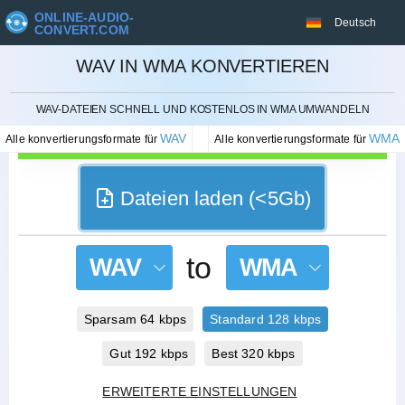
ONLINE-AUDIO-
Deutsch
CONVERT.COM
WAV IN WMA KONVERTIEREN
STORNIEREN
WAV-DATEIEN SCHNELL UND KOSTENLOS IN WMA UMWANDELN
WAV
WMA
Alle konvertierungsformate für
Alle konvertierungsformate für
Dateien laden (<5Gb)
to
WAV
WMA
Sparsam 64 kbps
Standard 128 kbps
Gut 192 kbps
Best 320 kbps
ERWEITERTE EINSTELLUNGEN