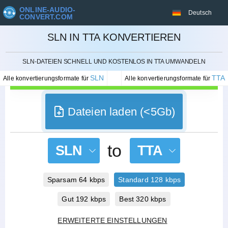
ONLINE-AUDIO-
Deutsch
CONVERT.COM
SLN IN TTA KONVERTIEREN
STORNIEREN
SLN-DATEIEN SCHNELL UND KOSTENLOS IN TTA UMWANDELN
SLN
TTA
Alle konvertierungsformate für
Alle konvertierungsformate für
Dateien laden (<5Gb)
to
SLN
TTA
Sparsam 64 kbps
Standard 128 kbps
Gut 192 kbps
Best 320 kbps
ERWEITERTE EINSTELLUNGEN