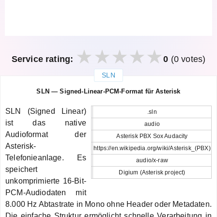
Service rating:
0
(0 votes)
SLN
закрыть
SLN — Signed-Linear-PCM-Format für Asterisk
SLN (Signed Linear)
.sln
ist das native
audio
Audioformat der
Asterisk PBX Sox Audacity
Asterisk-
https://en.wikipedia.org/wiki/Asterisk_(PBX)
Telefonieanlage. Es
audio/x-raw
speichert
Digium (Asterisk project)
unkomprimierte 16-Bit-
PCM-Audiodaten mit
8.000 Hz Abtastrate in Mono ohne Header oder Metadaten.
Die einfache Struktur ermöglicht schnelle Verarbeitung in