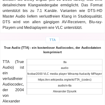
detailreichere Klangwiedergabe ermöglicht. Das Format
unterstützt bis zu 7.1 Kanäle. Varianten wie DTS-HD
Master Audio liefern verlustfreien Klang in Studioqualität.
DTS wird von allen gängigen AV-Receivern, Blu-ray-
Playern und Mediaplayern wie VLC unterstützt.
TTA
True Audio (TTA) - ein kostenloser Audiocodec, der Audiodateien
komprimiert
TTA (True
.tta
Audio) ist
audio
ein
foobar2000 VLC media player Winamp Audacity MPlayer
verlustfreier
https://en.wikipedia.org/wiki/TTA_(codec)
Audiocodec,
audio/x-tta
der 2004
Alexander Djourik
von
Alexander