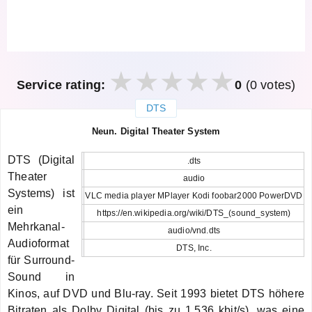
Service rating:
0
(0 votes)
DTS
закрыть
Neun. Digital Theater System
DTS (Digital
.dts
Theater
audio
Systems) ist
VLC media player MPlayer Kodi foobar2000 PowerDVD
ein
https://en.wikipedia.org/wiki/DTS_(sound_system)
Mehrkanal-
audio/vnd.dts
Audioformat
DTS, Inc.
für Surround-
Sound in
Kinos, auf DVD und Blu-ray. Seit 1993 bietet DTS höhere
Bitraten als Dolby Digital (bis zu 1.536 kbit/s), was eine