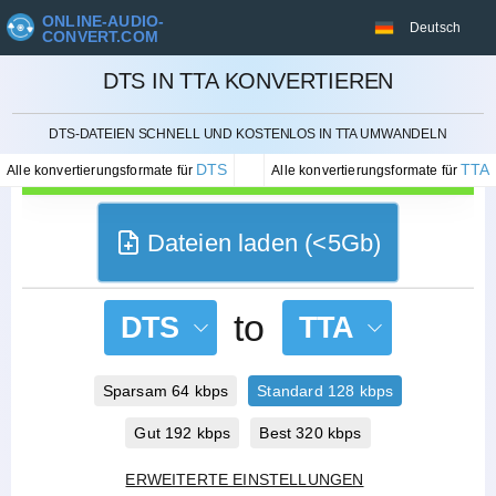
ONLINE-AUDIO-
Deutsch
CONVERT.COM
DTS IN TTA KONVERTIEREN
STORNIEREN
DTS-DATEIEN SCHNELL UND KOSTENLOS IN TTA UMWANDELN
DTS
TTA
Alle konvertierungsformate für
Alle konvertierungsformate für
Dateien laden (<5Gb)
to
DTS
TTA
Sparsam 64 kbps
Standard 128 kbps
Gut 192 kbps
Best 320 kbps
ERWEITERTE EINSTELLUNGEN