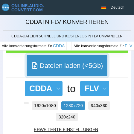
ONLINE-AUDIO-
Deutsch
CONVERT.COM
CDDA IN FLV KONVERTIEREN
STORNIEREN
CDDA-DATEIEN SCHNELL UND KOSTENLOS IN FLV UMWANDELN
CDDA
FLV
Alle konvertierungsformate für
Alle konvertierungsformate für
Dateien laden (<5Gb)
to
CDDA
FLV
1920x1080
1280x720
640x360
320x240
ERWEITERTE EINSTELLUNGEN