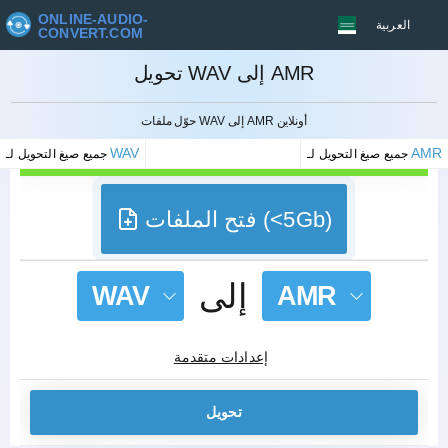
ONLINE-AUDIO-
العربية
CONVERT.COM
تحويل WAV إلى AMR
إلغاء
حوّل ملفات WAV إلى AMR أونلاين
WAV
AMR
جميع صيغ التحويل لـ
جميع صيغ التحويل لـ
فتح الملفات (<5Gb)
إلى
WAV
AMR
إعدادات متقدمة
تحويل