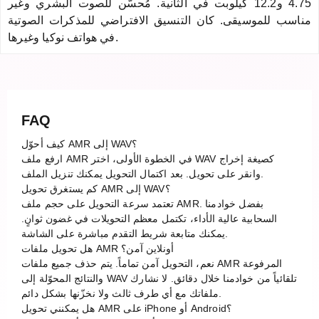
4.75 و12.2 كيلوبت في الثانية. مُحسَّن للصوت البشري وغير
مناسب للموسيقى. كان التنسيق الافتراضي للمذكرات الصوتية
في هواتف نوكيا وغيرها.
FAQ
كيف أحوّل AMR إلى WAV؟
ارفع ملف AMR في الخطوة الأولى، اختر WAV كصيغة إخراج
وانقر على تحويل. بعد اكتمال التحويل يمكنك تنزيل الملف.
كم يستغرق تحويل AMR إلى WAV؟
تعتمد سرعة التحويل على حجم ملف AMR. بفضل خوادمنا
السحابية عالية الأداء، تكتمل معظم التحويلات في غضون ثوانٍ.
يمكنك متابعة شريط التقدم مباشرة على الشاشة.
هل تحويل ملفات AMR أونلاين آمن؟
نعم، التحويل آمن تماماً. يتم حذف جميع ملفات AMR المرفوعة
والنتائج المحوّلة إلى WAV تلقائياً من خوادمنا خلال دقائق. لا نشارك
ملفاتك مع أي طرف ثالث ولا نخزّنها بشكل دائم.
هل يمكنني تحويل AMR على iPhone أو Android؟