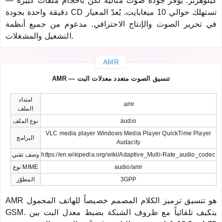
كيلوهرتز. يوفر جودة صوت مثالية لكن بأحجام ملفات كبيرة —
دقيقة واحدة بجودة CD تستهلك حوالي 10 ميغابايت. يُعدّ المعيار
في تحرير الصوت والإنتاج الاحترافي. مدعوم من جميع أنظمة
التشغيل والمشغلات.
AMR
AMR — تنسيق الصوت متعدد معدلات البت
امتداد
.amr
الملف
audio
نوع الملف
VLC media player Windows Media Player QuickTime Player
البرامج
Audacity
https://en.wikipedia.org/wiki/Adaptive_Multi-Rate_audio_codec
وصف تقني
audio/amr
نوع MIME
3GPP
المطوّر
AMR هو تنسيق ترميز الكلام المصمم خصيصاً للهاتف المحمول
GSM. يتكيف تلقائياً مع ظروف الشبكة بضبط معدل البت بين