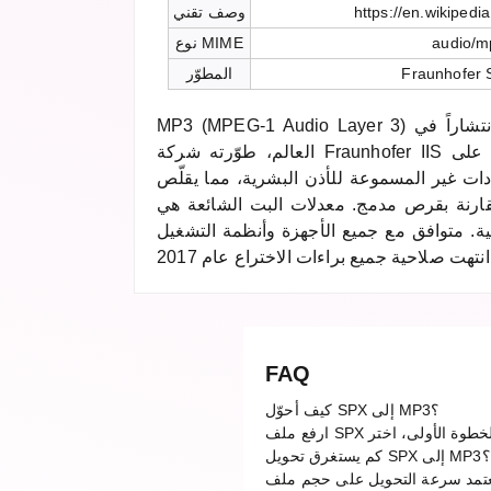
https://en.wikipedi
وصف تقني
audio/m
نوع MIME
Fraunhofer 
المطوّر
MP3 (MPEG-1 Audio Layer 3) هو أكثر تنسيقات الصوت انتشاراً في
العالم، طوّرته شركة Fraunhofer IIS الألمانية عام 1993. يعتمد على
ات غير المسموعة للأذن البشرية، مما يقلّص
ملف بنسبة 90% مقارنة بقرص مدمج. معدلات البت الشائعة هي
 كيلوبت/ثانية. متوافق مع جميع الأجهزة وأنظمة التشغيل
FAQ
كيف أحوّل SPX إلى MP3؟
كم يستغرق تحويل SPX إلى MP3؟
 سرعة التحويل على حجم ملف SPX. بفضل خوادمنا السحابية عالية الأداء، تكتمل معظم التحويلات في غضون ثوانٍ. يمكنك متابعة شريط