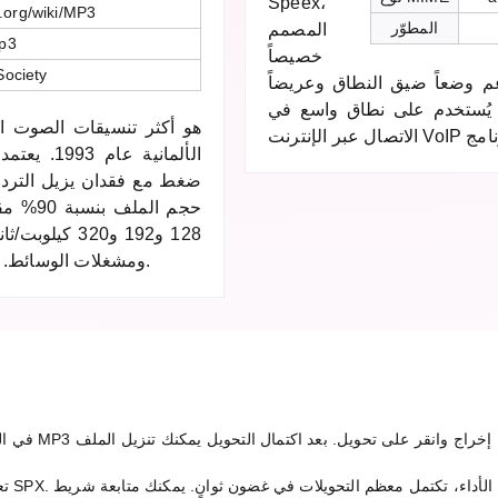
Speex،
a.org/wiki/MP3
المطوّر
المصمم
p3
خصيصاً
Society
 وضعاً ضيق النطاق وعريضاً
 يُستخدم على نطاق واسع في
ضغط مع فقدان يزيل التردد
حجم ال
128 و192 و320
ومشغلات الوسائط. انتهت صلاحية جميع براءات الاختراع عام 2017.
تعتمد