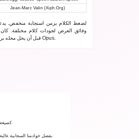
Jean-Marc Valin (Xiph.Org)
لضغط الكلام بزمن استجابة منخفض. يدعم
وفائق العرض لجودات كلام مختلفة. كان
الاتصال عبر الإنترنت VoIP قبل أن يحل محله برنامج Opus.
ارفع ملف SPX في الخطوة الأولى، اختر MP3 كصيغة إخراج وانقر على تحويل. بعد اكتمال التحويل يمكنك تنزيل الملف.