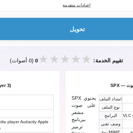
إعدادات متقدمة
تحويل
تقييم الخدمة:
0
(0 أصوات)
er 3)
SPX يحتوي
امتداد الملف
على صوت
نوع الملف
مشفر
VLC 
البرامج
ببرنامج
ia player Audacity Apple
وصف تقني
ترميز
s
a
نوع MIME