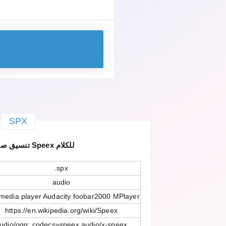
SPX
SPX — تنسيق صوت Speex للكلام
.spx
audio
media player Audacity foobar2000 MPlayer
https://en.wikipedia.org/wiki/Speex
udio/ogg; codecs=speex audio/x-speex