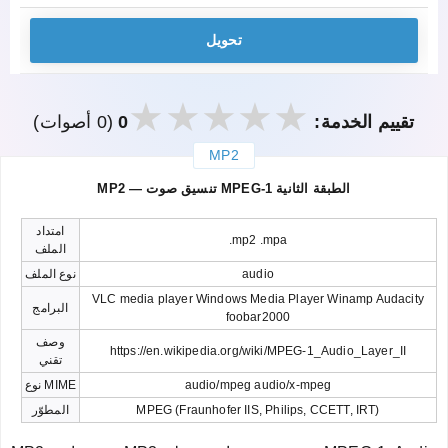
تحويل
تقييم الخدمة:
0
(0 أصوات)
MP2
закрыть
MP2 — تنسيق صوت MPEG-1 الطبقة الثانية
امتداد
.mp2 .mpa
الملف
audio
نوع الملف
VLC media player Windows Media Player Winamp Audacity
البرامج
foobar2000
وصف
https://en.wikipedia.org/wiki/MPEG-1_Audio_Layer_II
تقني
audio/mpeg audio/x-mpeg
نوع MIME
MPEG (Fraunhofer IIS, Philips, CCETT, IRT)
المطوّر