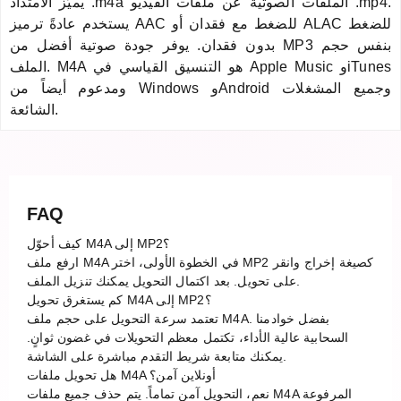
يميّز الامتداد .m4a الملفات الصوتية عن ملفات الفيديو .mp4.
يستخدم عادةً ترميز AAC للضغط مع فقدان أو ALAC للضغط
بدون فقدان. يوفر جودة صوتية أفضل من MP3 بنفس حجم
الملف. M4A هو التنسيق القياسي في Apple Music وiTunes
ومدعوم أيضاً من Windows وAndroid وجميع المشغلات
الشائعة.
FAQ
كيف أحوّل M4A إلى MP2؟
ارفع ملف M4A في الخطوة الأولى، اختر MP2 كصيغة إخراج وانقر
على تحويل. بعد اكتمال التحويل يمكنك تنزيل الملف.
كم يستغرق تحويل M4A إلى MP2؟
تعتمد سرعة التحويل على حجم ملف M4A. بفضل خوادمنا
السحابية عالية الأداء، تكتمل معظم التحويلات في غضون ثوانٍ.
يمكنك متابعة شريط التقدم مباشرة على الشاشة.
هل تحويل ملفات M4A أونلاين آمن؟
نعم، التحويل آمن تماماً. يتم حذف جميع ملفات M4A المرفوعة