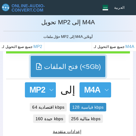
ONLINE-AUDIO-
العربية
CONVERT.COM
تحويل MP2 إلى M4A
إلغاء
حوّل ملفات MP2 إلى M4A أونلاين
MP2
M4A
جميع صيغ التحويل لـ
جميع صيغ التحويل لـ
فتح الملفات (<5Gb)
إلى
MP2
M4A
قياسية 128 kbps
اقتصادية 64 kbps
مثالية 256 kbps
جيدة 160 kbps
إعدادات متقدمة