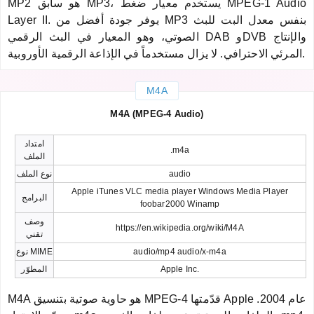
MP2 هو سابق MP3، يستخدم معيار ضغط MPEG-1 Audio
Layer II. يوفر جودة أفضل من MP3 بنفس معدل البت للبث
الصوتي، وهو المعيار في البث الرقمي DAB وDVB والإنتاج
المرئي الاحترافي. لا يزال مستخدماً في الإذاعة الرقمية الأوروبية.
M4A
M4A (MPEG-4 Audio)
امتداد
.m4a
الملف
audio
نوع الملف
Apple iTunes VLC media player Windows Media Player
البرامج
foobar2000 Winamp
وصف
https://en.wikipedia.org/wiki/M4A
تقني
audio/mp4 audio/x-m4a
نوع MIME
Apple Inc.
المطوّر
M4A هو حاوية صوتية بتنسيق MPEG-4 قدّمتها Apple عام 2004.