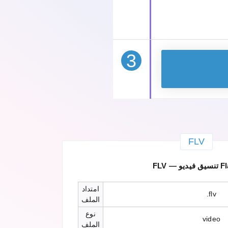
3
FLV
يديو Flash
امتداد
.flv
الملف
نوع
video
الملف