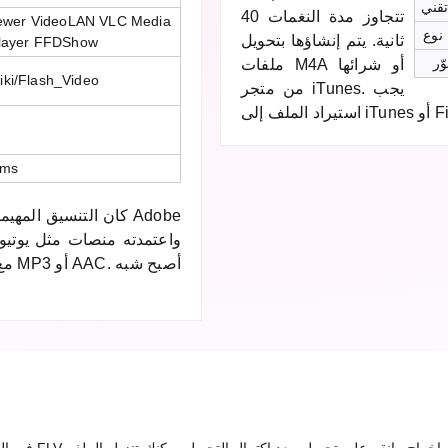
قني
تتجاوز مدة النغمات 40
iewer VideoLAN VLC Media
ثانية. يتم إنشاؤها بتحويل
Player FFDShow
ّر
ملفات M4A أو شرائها
wiki/Flash_Video
من متجر iTunes. يجب
ems