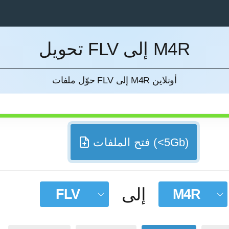
تحويل FLV إلى M4R
إل
حوّل ملفات FLV إلى M4R أونلاين
فتح الملفات (<5Gb)
إلى
FLV
M4R