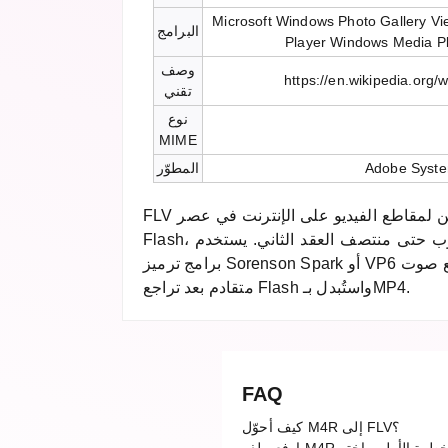
Microsoft Windows Photo Gallery V
البرامج
Player Windows Media 
وصف
https://en.wikipedia.org/
تقني
نوع
MIME
Adobe Syst
المطوّر
FLV كان التنسيق المهيمن لمقاطع الفيديو على الإنترنت في عصر Adobe
Flash، واعتمدته منصات مثل يوتيوب حتى منتصف العقد الثاني. يستخدم
برامج ترميز Sorenson Spark أو VP6 مع صوت MP3 أو AAC. أصبح شبه
متقادم بعد تراجع Flash واستُبدل بـMP4.
FAQ
كيف أحوّل M4R إلى FLV؟