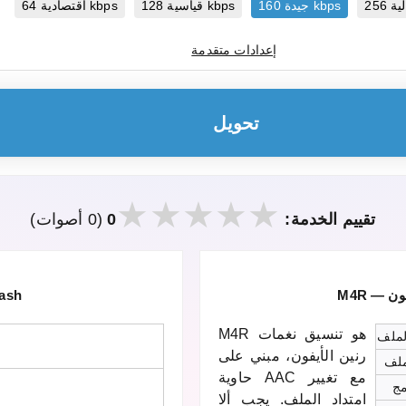
جيدة 160 kbps
قياسية 128 kbps
اقتصادية 64 kbps
إعدادات متقدمة
تحويل
تقييم الخدمة:
0
(0 أصوات)
فون
FLV — تنسيق ف
M4R هو تنسيق نغمات
الملف
رنين الأيفون، مبني على
ملف
حاوية AAC مع تغيير
مج
امتداد الملف. يجب ألا