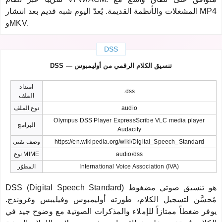
المشغلات والأنظمة القديمة. يُعدّ اليوم شبه قديم بعد انتشار MP4
وMKV.
DSS
DSS — تنسيق الكلام الرقمي من أوليمبوس
امتداد
.dss
الملف
audio
نوع الملف
Olympus DSS Player ExpressScribe VLC media player
البرامج
Audacity
https://en.wikipedia.org/wiki/Digital_Speech_Standard
وصف تقني
audio/dss
نوع MIME
International Voice Association (IVA)
المطوّر
DSS (Digital Speech Standard) هو تنسيق صوتي مضغوط
مُحسَّن لتسجيل الكلام، طورته أوليمبوس وفيليبس وغروندج.
يوفر ضغطاً ممتازاً للإملاء والمذكرات الصوتية مع وضوح جيد في