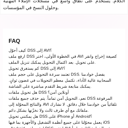
الكلام. يُستخدم على نطاق واسع في مسجلات الإملاء المهنية
وحلول النسخ في المؤسسات.
FAQ
كيف أحوّل DSS إلى AVI؟
ارفع ملف DSS في الخطوة الأولى، اختر AVI كصيغة إخراج وانقر
على تحويل. بعد اكتمال التحويل يمكنك تنزيل الملف.
كم يستغرق تحويل DSS إلى AVI؟
تعتمد سرعة التحويل على حجم ملف DSS. بفضل خوادمنا
السحابية عالية الأداء، تكتمل معظم التحويلات في غضون ثوانٍ.
يمكنك متابعة شريط التقدم مباشرة على الشاشة.
هل تحويل ملفات DSS أونلاين آمن؟
نعم، التحويل آمن تماماً. يتم حذف جميع ملفات DSS المرفوعة
والنتائج المحوّلة إلى AVI تلقائياً من خوادمنا خلال دقائق. لا نشارك
ملفاتك مع أي طرف ثالث ولا نخزّنها بشكل دائم.
هل يمكنني تحويل DSS على iPhone أو Android؟
يعمل محوّلنا على جميع أنظمة التشغيل والأجهزة بما فيها iOS