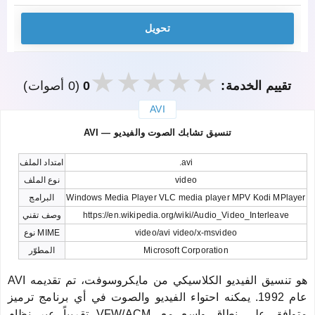
تحويل
تقييم الخدمة:
0
(0 أصوات)
AVI
закрыть
AVI — تنسيق تشابك الصوت والفيديو
.avi
امتداد الملف
video
نوع الملف
Windows Media Player VLC media player MPV Kodi MPlayer
البرامج
https://en.wikipedia.org/wiki/Audio_Video_Interleave
وصف تقني
video/avi video/x-msvideo
نوع MIME
Microsoft Corporation
المطوّر
AVI هو تنسيق الفيديو الكلاسيكي من مايكروسوفت، تم تقديمه
عام 1992. يمكنه احتواء الفيديو والصوت في أي برنامج ترميز
تقريباً عبر نظام VFW/ACM. متوافق على نطاق واسع مع