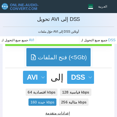
ONLINE-AUDIO-
العربية
CONVERT.COM
تحويل AVI إلى DSS
إلغاء
حوّل ملفات AVI إلى DSS أونلاين
AVI
DSS
جميع صيغ التحويل لـ
جميع صيغ التحويل لـ
فتح الملفات (<5Gb)
إلى
AVI
DSS
قياسية 128 kbps
اقتصادية 64 kbps
مثالية 256 kbps
جيدة 160 kbps
إعدادات متقدمة